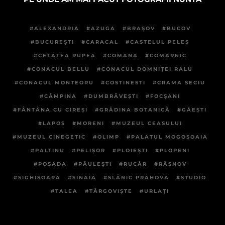
ALEXANDRIA
AZUGA
BRAȘOV
BUCOV
BUCUREȘTI
CARACAL
CASTELUL PELEȘ
CETATEA RUPEA
COMANA
COMARNIC
CONACUL BELLU
CONACUL DOMNIȚEI RALU
CONACUL MONTEORU
COSTINESTI
CRAMA SECIU
CÂMPINA
DUMBRĂVEȘTI
FOCȘANI
FÂNTÂNA CU CIREȘI
GRĂDINA BOTANICĂ
GĂEȘTI
LAPOȘ
MORENI
MUZEUL CEASULUI
MUZEUL CINEGETIC
OLIMP
PALATUL MOGOȘOAIA
PALTINU
PELIȘOR
PLOIEȘTI
PLOPENI
POSADA
PĂULEȘTI
RUCĂR
RÂȘNOV
SIGHIȘOARA
SINAIA
SLĂNIC PRAHOVA
STUDIO
TALEA
TÂRGOVIȘTE
URLAȚI