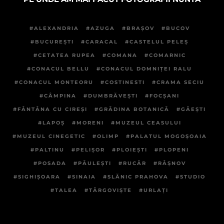
ALEXANDRIA
AZUGA
BRAȘOV
BUCOV
BUCUREȘTI
CARACAL
CASTELUL PELEȘ
CETATEA RUPEA
COMANA
COMARNIC
CONACUL BELLU
CONACUL DOMNIȚEI RALU
CONACUL MONTEORU
COSTINESTI
CRAMA SECIU
CÂMPINA
DUMBRĂVEȘTI
FOCȘANI
FÂNTÂNA CU CIREȘI
GRĂDINA BOTANICĂ
GĂEȘTI
LAPOȘ
MORENI
MUZEUL CEASULUI
MUZEUL CINEGETIC
OLIMP
PALATUL MOGOȘOAIA
PALTINU
PELIȘOR
PLOIEȘTI
PLOPENI
POSADA
PĂULEȘTI
RUCĂR
RÂȘNOV
SIGHIȘOARA
SINAIA
SLĂNIC PRAHOVA
STUDIO
TALEA
TÂRGOVIȘTE
URLAȚI