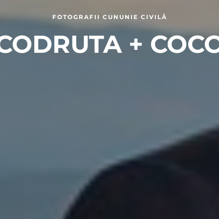
FOTOGRAFII CUNUNIE CIVILĂ
CODRUTA + COC